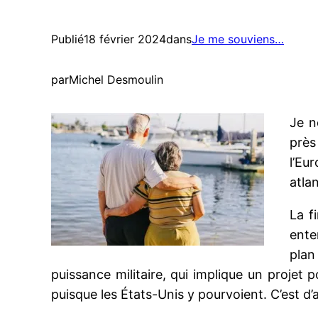
Publié
18 février 2024
dans
Je me souviens…
par
Michel Desmoulin
Je n
près
l’Eu
atla
La f
ente
plan
puissance militaire, qui implique un projet p
puisque les États-Unis y pourvoient. C’est d’ai