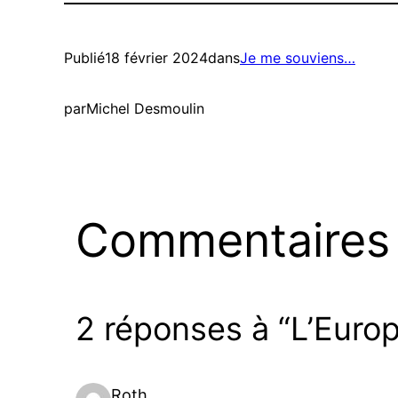
Publié
18 février 2024
dans
Je me souviens…
par
Michel Desmoulin
Commentaires
2 réponses à “L’Europe
Roth