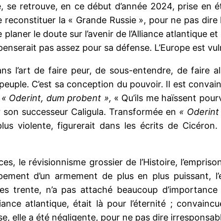
e, se retrouve, en ce début d’année 2024, prise en ét
 reconstituer la « Grande Russie », pour ne pas dire l
 planer le doute sur l’avenir de l’Alliance atlantique e
épenserait pas assez pour sa défense. L’Europe est vu
ns l’art de faire peur, de sous-entendre, de faire a
uple. C’est sa conception du pouvoir. Il est convainc
.
« Oderint, dum probent »,
« Qu’ils me haïssent pourv
ar son successeur Caligula. Transformée en
« Oderin
lus violente, figurerait dans les écrits de Cicéron
es, le révisionnisme grossier de l’Histoire, l’empri
pement d’un armement de plus en plus puissant, l’e
es trente, n’a pas attaché beaucoup d’importance
iance atlantique, était là pour l’éternité ; convainc
, elle a été négligente, pour ne pas dire irresponsable