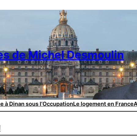
es de Michel Desmoulin
ie à Dinan sous l’Occupation
Le logement en France
A
!