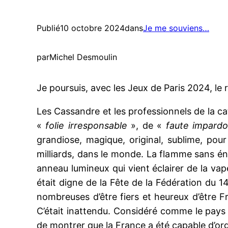
Publié
10 octobre 2024
dans
Je me souviens…
par
Michel Desmoulin
Je poursuis, avec les Jeux de Paris 2024, le 
Les Cassandre et les professionnels de la ca
«
folie irresponsable
», de «
faute impard
grandiose, magique, original, sublime, pour
milliards, dans le monde. La flamme sans éne
anneau lumineux qui vient éclairer de la va
était digne de la Fête de la Fédération du 1
nombreuses d’être fiers et heureux d’être F
C’était inattendu. Considéré comme le pays le
de montrer que la France a été capable d’or