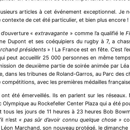
plusieurs articles à cet événement exceptionnel. Je
le contexte de cet été particulier, et bien plus encore !
d’ouverture «
extravagante
» comme l’a qualifié le
F
ine Dupont et ses coéquipiers du rugby à 7, a chas
rchand présidents
» ! La France est en fête. C’est l
 qui peut accueillir 25 000 personnes en même temps.
mission de deuxième partie de soirée animée par Léa 
, dans les tribunes de Roland-Garros, au Parc des c
e compétitions, avec les premières médailles françaises
ont été émerveillés. Ils en parlent sur les réseaux
 Olympique au Rockefeller Center Plaza qui a été pou
et tous les jours de 11 heures à 23 heures Bob Bowm
il n’est
« pas sûr d’avoir connu quelque chose »
com
de Léon Marchand, son nouveau protégé, le dimanche 2