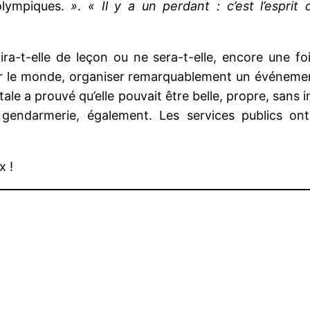
olympiques.
»
.
« Il y a un perdant : c’est l’esprit 
a-t-elle de leçon ou ne sera-t-elle, encore une foi
lir le monde, organiser remarquablement un événeme
le a prouvé qu’elle pouvait être belle, propre, sans in
e gendarmerie, également. Les services publics on
x !