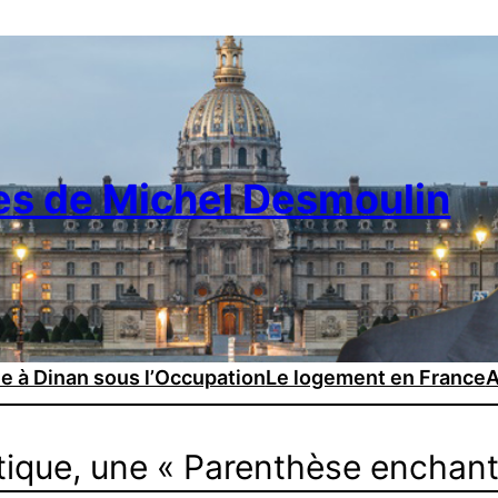
es de Michel Desmoulin
ie à Dinan sous l’Occupation
Le logement en France
A
litique, une « Parenthèse enchan