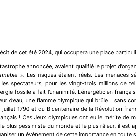
récit de cet été 2024, qui occupera une place particuli
tastrophe annoncée, avaient qualifié le projet d’organ
onnable
». Les risques étaient réels. Les menaces séri
 les spectateurs, pour les vingt-trois millions de t
rgie fossile a fait l’unanimité. L’énergéticien frança
peur d’eau, une flamme olympique qui brûle… sans comb
4 juillet 1790 et du Bicentenaire de la Révolution fra
rançais ! Ces Jeux olympiques ont eu le mérite de mo
 plus pessimiste du monde et le plus râleur, il est app
ganiser un événement de cette importance en toute s