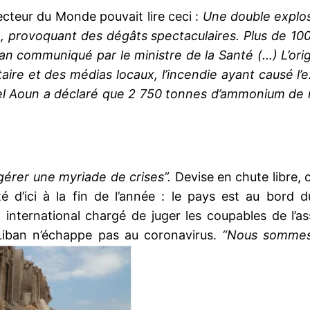
lecteur du Monde pouvait lire ceci :
Une double explos
lle, provoquant des dégâts spectaculaires. Plus de 1
ilan communiqué par le ministre de la Santé (…) L’ori
itaire et des médias locaux, l’incendie ayant causé l
el Aoun a déclaré que 2
750 tonnes d’ammonium de ni
 gérer une myriade de crises”.
Devise en chute libre,
té d’ici à la fin de l’année : le pays est au bord 
l international chargé de juger les coupables de l’a
 Liban n’échappe pas au coronavirus.
“Nous sommes