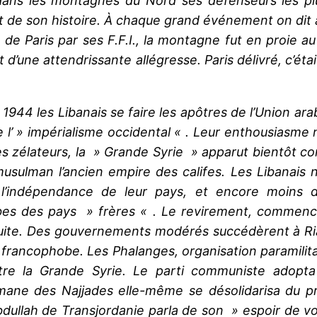
 dans les montagnes du Nord ses défenseurs les plu
nt de son histoire. À chaque grand événement on dit
de Paris par ses F.F.I., la montagne fut en proie au d
t d’une attendrissante allégresse. Paris délivré, c’é
1944 les Libanais se faire les apôtres de l’Union ara
e l’ » impérialisme occidental « . Leur enthousiasme n
es zélateurs, la » Grande Syrie » apparut bientôt 
usulman l’ancien empire des califes. Les Libanais 
l’indépendance de leur pays, et encore moins d
rabes des pays » frères « . Le revirement, commen
a suite. Des gouvernements modérés succédèrent à Ri
t francophobe. Les Phalanges, organisation paramilita
tre la Grande Syrie. Le parti communiste adopt
lmane des Najjades elle-même se désolidarisa du pr
bdullah de Transjordanie parla de son » espoir de vo