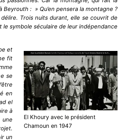
s passionnés. Car la montagne, qui fait la
 à Beyrouth : » Qu’en pensera la montagne ?
élire. Trois nuits durant, elle se couvrit de
tait le symbole séculaire de leur indépendance
be et
e fit
comme
ne se
’être
cé en
ad el
ire à
El Khoury avec le président
a une
Chamoun en 1947
ojet.
ir un