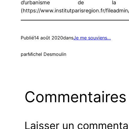
d’urbanisme de l
(https://www.institutparisregion.fr/filead
Publié
14 août 2020
dans
Je me souviens…
par
Michel Desmoulin
Commentaires
Laisser un commenta