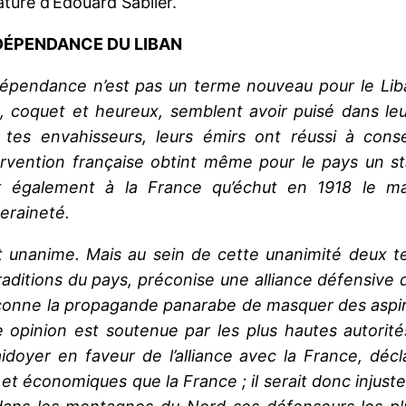
ature d’Édouard Sablier.
NDÉPENDANCE DU LIBAN
dépendance n’est pas un terme nouveau pour le Liba
, coquet et heureux, semblent avoir puisé dans leu
 tes envahisseurs, leurs émirs ont réussi à con
tervention française obtint même pour le pays un st
t également à la France qu’échut en 1918 le ma
eraineté.
t unanime. Mais au sein de cette unanimité deux te
traditions du pays, préconise une alliance défensive 
oupçonne la propagande panarabe de masquer des asp
e opinion est soutenue par les plus hautes autorit
laidoyer en faveur de l’alliance avec la France, d
et économiques que la France ; il serait donc injuste