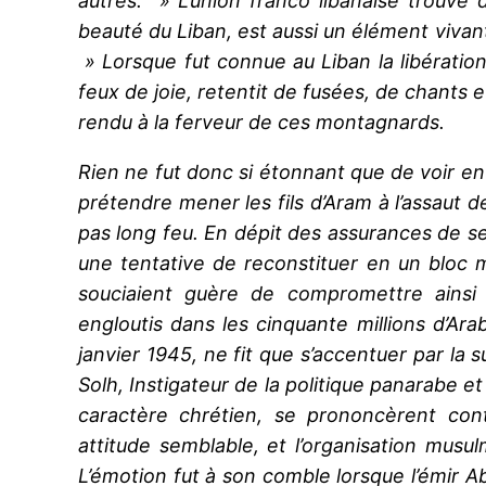
autres. » L’union franco libanaise trouve
beauté du Liban, est aussi un élément viva
» Lorsque fut connue au Liban la libération 
feux de joie, retentit de fusées, de chants e
rendu à la ferveur de ces montagnards.
Rien ne fut donc si étonnant que de voir en 
prétendre mener les fils d’Aram à l’assaut d
pas long feu. En dépit des assurances de s
une tentative de reconstituer en un bloc m
souciaient guère de compromettre ainsi 
engloutis dans les cinquante millions d’A
janvier 1945, ne fit que s’accentuer par l
Solh, Instigateur de la politique panarabe e
caractère chrétien, se prononcèrent con
attitude semblable, et l’organisation musu
L’émotion fut à son comble lorsque l’émir A