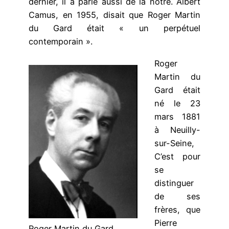
dernier, il a parlé aussi de la nôtre. Albert
Camus, en 1955, disait que Roger Martin
du Gard
était « un perpétuel
contemporain ».
Roger
Martin du
Gard était
né le 23
mars 1881
à Neuilly-
sur-Seine,
C’est pour
se
distinguer
de ses
frères, que
Pierre
Roger Martin du Gard