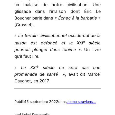
un malaise de notre civilisation. Une
glissade dans l’irraison dont Éric Le
Boucher parle dans «
Échec à la barbarie
»
(Grasset).
« Le terrain civilisationnel occidental de la
e
raison est défoncé et le XXI
siècle
pourrait plonger dans l’abîme »
. Un livre
qu’il faut lire.
e
«
Le XXI
siècle ne sera pas une
promenade de santé
», avait dit Marcel
Gauchet, en 2017.
Publié
15 septembre 2022
dans
Je me souviens…
par
Michel Desmoulin