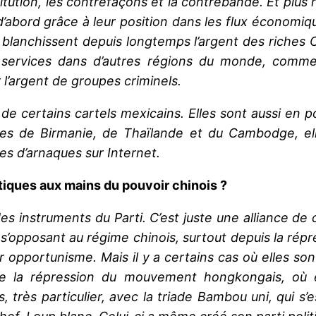
stitution, les contrefaçons et la contrebande. Et plu
’abord grâce à leur position dans les flux économique
anchissent depuis longtemps l’argent des riches Chi
s services dans d’autres régions du monde, comm
ir l’argent de groupes criminels.
 de certains cartels mexicains. Elles sont aussi en
res de Birmanie, de Thaïlande et du Cambodge, ell
es d’arnaques sur Internet.
tiques aux mains du pouvoir chinois ?
des instruments du Parti. C’est juste une alliance de
s’opposant au régime chinois, surtout depuis la répr
r opportunisme. Mais il y a certains cas où elles s
s de la répression du mouvement hongkongais, où
 très particulier, avec la triade Bambou uni, qui s’e