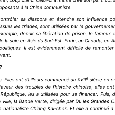
ef, Loup blanc. Celui-ci a même créé son parti poli
 opposants à la Chine communiste.
r contrôler sa diaspora et étendre son influence 
sues les triades, sont utilisées par le gouvernemen
e exemple, depuis sa libération de prison, le fameux
de la soie en Asie du Sud-Est. Enfin, au Canada, en Au
olitiques. Il est évidemment difficile de remonter l
vent.
?
e
es. Elles ont d’ailleurs commencé au XVII
siècle en p
veur des troubles de l’histoire chinoise, elles on
 République, les a utilisées pour se financer. Puis
la ville, la Bande verte, dirigée par Du les Grandes Or
 nationaliste Chiang Kai-chek. Et elle a continué à le