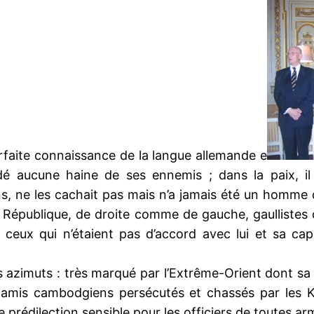
parfaite connaissance de la langue allemande e
rdé aucune haine de ses ennemis ; dans la paix, il
ions, ne les cachait pas mais n’a jamais été un homme 
République, de droite comme de gauche, gaullistes ou 
de ceux qui n’étaient pas d’accord avec lui et sa ca
 tous azimuts : très marqué par l’Extrême-Orient don
s amis cambodgiens persécutés et chassés par les K
 une prédilection sensible pour les officiers de toutes 