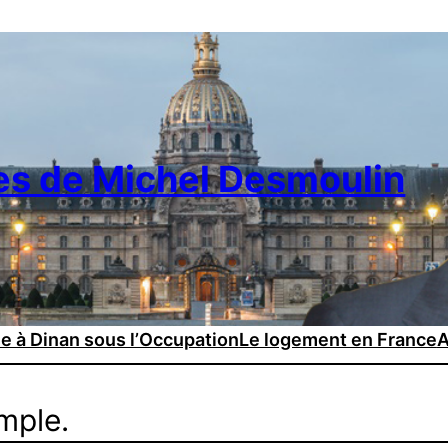
es de Michel Desmoulin
ie à Dinan sous l’Occupation
Le logement en France
A
mple.