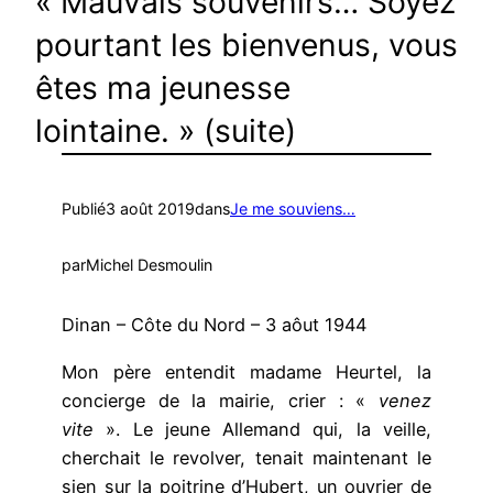
« Mauvais souvenirs… Soyez
pourtant les bienvenus, vous
êtes ma jeunesse
lointaine. » (suite)
Publié
3 août 2019
dans
Je me souviens…
par
Michel Desmoulin
Dinan – Côte du Nord – 3 aôut 1944
Mon père entendit madame Heurtel, la
concierge de la mairie, crier : «
venez
vite
». Le jeune Allemand qui, la veille,
cherchait le revolver, tenait maintenant le
sien sur la poitrine d’Hubert, un ouvrier de