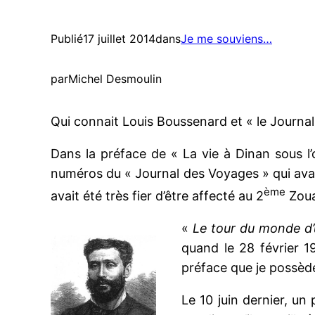
Publié
17 juillet 2014
dans
Je me souviens…
par
Michel Desmoulin
Qui connait Louis Boussenard et « le Journal
Dans la préface de « La vie à Dinan sous l’o
numéros du « Journal des Voyages » qui avait
ème
avait été très fier d’être affecté au 2
Zoua
«
Le tour du monde d’
quand le 28 février 1
préface que je possède
Le 10 juin dernier, un