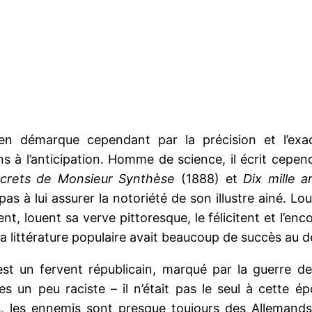
s’en démarque cependant par la précision et l’ex
 à l’anticipation. Homme de science, il écrit cepend
crets de Monsieur Synthèse
(1888) et
Dix mille 
s à lui assurer la notoriété de son illustre ainé. Lou
t, louent sa verve pittoresque, le félicitent et l’en
a littérature populaire avait beaucoup de succès au dé
un fervent républicain, marqué par la guerre de 18
s un peu raciste – il n’était pas le seul à cette ép
its, les ennemis sont presque toujours des Allemands