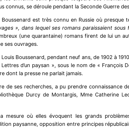
lus connus, se déroule pendant la Seconde Guerre de
s Boussenard est très connu en Russie où presque 
yages »,
dans lequel ses romans paraissaient sous 
ombreux (une quarantaine) romans firent de lui un au
de ses ouvrages.
Louis Boussenard, pendant neuf ans, de 1902 à 1910, 
 Lettres d’un paysan », sous le nom de « François Dev
e dont la presse ne parlait jamais.
dre de ses recherches, a pu prendre connaissance d
Bibliothèque Durcy de Montargis, Mme Catherine Lec
 la mesure où elles évoquent les grands problème
dition paysanne, opposition entre principes républicai