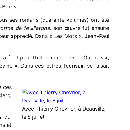
s Boers.
tous ses romans (quarante volumes) ont été
forme de feuilletons,
son œuvre fut ensuite
teur apprécié. Dans « Les Mots », Jean-Paul
a écrit pour l’hebdomadaire « Le Gâtinais »,
ine ». Dans ces lettres, l’écrivain se faisait
e ces
lerc,
Avec Thierry Chevrier, à Deauville,
s qui
le 8 juillet
ns et