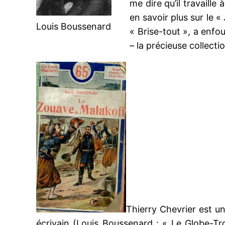
me dire qu’il travaill
en savoir plus sur le 
Louis Boussenard
« Brise-tout », a enfo
– la précieuse collectio
Thierry Chevrier est un
écrivain (Louis Boussenard : « Le Globe-Tro