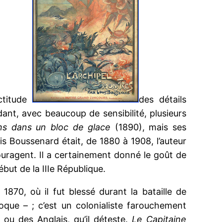
actitude
des détails
ant, avec beaucoup de sensibilité, plusieurs
ans dans un bloc de glace
(1890), mais ses
is Boussenard était, de 1880 à 1908, l’auteur
couragent. Il a certainement donné le goût de
but de la IIIe République.
70, où il fut blessé durant la bataille de
oque – ; c’est un colonialiste farouchement
 ou des Anglais, qu’il déteste.
Le Capitaine