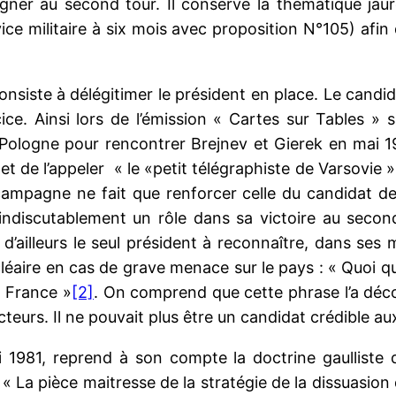
gner au second tour. Il conserve la thématique jaur
vice militaire à six mois avec proposition N°105) af
onsiste à délégitimer le président en place. Le cand
ce. Ainsi lors de l’émission « Cartes sur Tables » 
Pologne pour rencontrer Brejnev et Gierek en mai 19
t de l’appeler « le «petit télégraphiste de Varsovie 
r campagne ne fait que renforcer celle du candidat d
 indiscutablement un rôle dans sa victoire au second
d’ailleurs le seul président à reconnaître, dans ses m
ire en cas de grave menace sur le pays : « Quoi qu’il 
a France »
[2]
. On comprend que cette phrase l’a déc
teurs. Il ne pouvait plus être un candidat crédible aux
 1981, reprend à son compte la doctrine gaulliste de
La pièce maitresse de la stratégie de la dissuasion de 