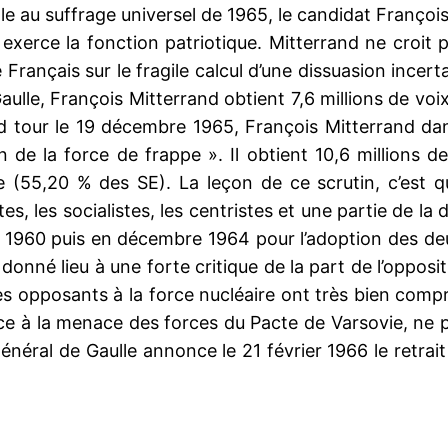
elle au suffrage universel de 1965, le candidat Françoi
exerce la fonction patriotique. Mitterrand ne croit pa
e Français sur le fragile calcul d’une dissuasion ince
Gaulle, François Mitterrand obtient 7,6 millions de vo
d tour le 19 décembre 1965, François Mitterrand dan
n de la force de frappe ». Il obtient 10,6 millions 
e (55,20 % des SE). La leçon de ce scrutin, c’est q
 les socialistes, les centristes et une partie de la dr
e 1960 puis en décembre 1964 pour l’adoption des deu
 donné lieu à une forte critique de la part de l’oppos
Les opposants à la force nucléaire ont très bien compr
ace à la menace des forces du Pacte de Varsovie, ne 
général de Gaulle annonce le 21 février 1966 le ret