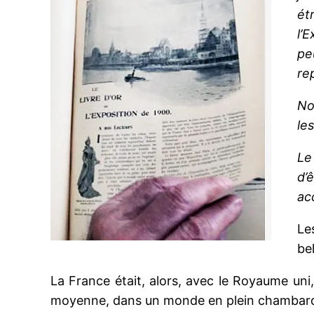
ét
l’
pe
re
No
le
Le
d’
ac
Le
bel
La France était, alors, avec le Royaume uni
moyenne, dans un monde en plein chambardeme