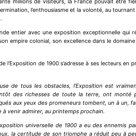
ante millions de visiteurs, la France pouvait être f
étermination, l’enthousiasme et la volonté, au tournan
.
nde entier avec une exposition exceptionnelle qui 
e son empire colonial, son excellence dans le domaine
 de l’Exposition de 1900 s’adresse à ses lecteurs en 
euse de tous les obstacles, l’Exposition est vraime
entôt des richesses de toute la terre, ont monté p
ués aux yeux des promeneurs tombent, un à un, fais
e à venir admirer, au printemps prochain.
Exposition universelle de 1900 a eu des ennemis par
loux, la certitude de son triomphe a réduit peu à peu