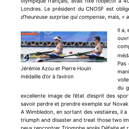
olympique français, avait fixé l’objectif à
Londres. Le président du CNOSF est oblig
d’heureuse surprise qui compense
, mais,
« 
Il a
ouvr
comp
méda
Pas 
Jérémie Azou et Pierre Houin
mani
médaille d’or à l’aviron
voll
du g
excellente image de l’état d’esprit des spo
savoir perdre et prendre exemple sur Novak D
A Wimbledon, en sortant des vestiaires, il a
triumph and disaster and treat those two imp
peux rencontrer Triomphe après Défaite et 