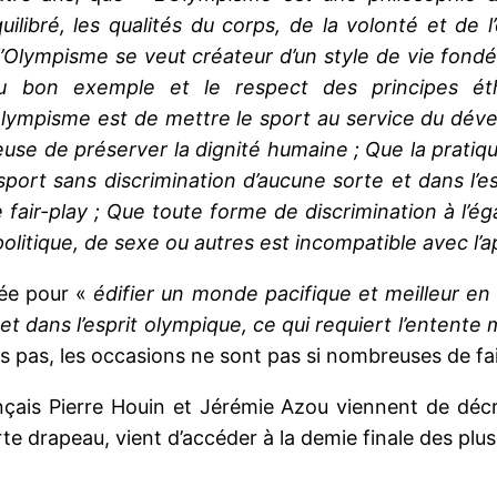
ibré, les qualités du corps, de la volonté et de l’e
n, l’Olympisme se veut créateur d’un style de vie fondé
 du bon exemple et le respect des principes ét
’Olympisme est de mettre le sport au service du d
euse de préserver la dignité humaine ; Que la pratiq
du sport sans discrimination d’aucune sorte et dans l
t de fair-play ; Que toute forme de discrimination à l
 politique, de sexe ou autres est incompatible avec
tée pour «
édifier un monde pacifique et meilleur en
 dans l’esprit olympique, ce qui requiert l’entente mu
 pas, les occasions ne sont pas si nombreuses de fai
ançais Pierre Houin et Jérémie Azou viennent de décr
te drapeau, vient d’accéder à la demie finale des plus