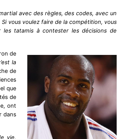
 martial avec des règles, des codes, avec un
ge. Si vous voulez faire de la compétition, vous
r les tatamis à contester les décisions de
aron de
’est la
rche de
iences
tel que
ités de
e, ont
er dans
e vie,