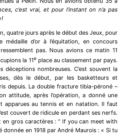
obtenues à Pékin. Nous en avions obtenu 35 à
es, c’est vrai, et pour l’instant on n’a pas
»!
ion, quatre jours après le début des Jeux, pour
 médaille d’or à l’équitation, en concours
 ressemblent pas. Nous avions ce matin 11
e
cupions la 11
place au classement par pays.
es déceptions nombreuses. C’est souvent la
ses, dès le début, par les basketteurs et
pris depuis. La double fracture tibia-péroné –
n attitude, après l’opération, a donné une
t apparues au tennis et en natation. Il faut
est couvert de ridicule en perdant ses nerfs.
t en gros caractères : “ If you can meet with
té donnée en 1918 par André Maurois : « Si tu