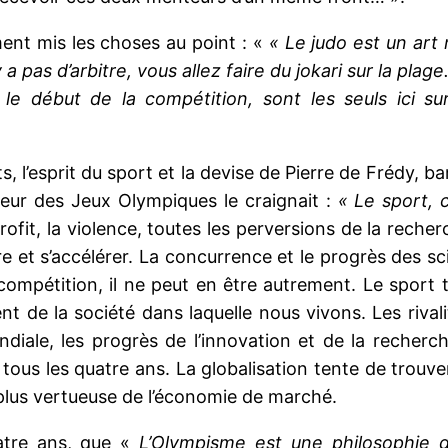
ent mis les choses au point : «
« Le judo est un art
y a pas d’arbitre, vous allez faire du jokari sur la pla
 le début de la compétition, sont les seuls ici su
, l’esprit du sport et la devise de Pierre de Frédy, b
teur des Jeux Olympiques le craignait :
« Le sport, c
 profit, la violence, toutes les perversions de la reche
 et s’accélérer. La concurrence et le progrès des sc
compétition, il ne peut en être autrement. Le sport 
t de la société dans laquelle nous vivons. Les rival
iale, les progrès de l’innovation et de la recherch
tous les quatre ans. La globalisation tente de trouv
a plus vertueuse de l’économie de marché.
uatre ans, que «
L’Olympisme est une philosophie d