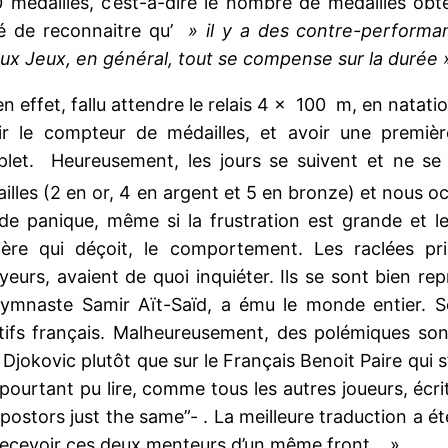
 40 médailles, c’est-à-dire le nombre de médailles 
é de reconnaitre qu’
» il y a des contre-performanc
aux Jeux, en général, tout se compense sur la durée 
, en effet, fallu attendre le relais 4 × 100 m, en natat
ir le compteur de médailles, et avoir une première
let. Heureusement, les jours se suivent et ne se
illes (2 en or, 4 en argent et 5 en bronze) et nous oc
de panique, même si la frustration est grande et l
ère qui déçoit, le comportement. Les raclées pri
eyeurs, avaient de quoi inquiéter. Ils se sont bien re
ymnaste Samir Aït-Saïd, a ému le monde entier. So
rtifs français. Malheureusement, des polémiques son
jokovic plutôt que sur le Français Benoit Paire qui s’
 pourtant pu lire, comme tous les autres joueurs, écri
ostors just the same”- . La meilleure traduction a é
recevoir ces deux menteurs d’un même front… ».