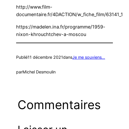
http://www.film-
documentaire.fr/4DACTION/w_fiche_film/63141_1
https://madelen.ina.fr/programme/1959-
nixon-khrouchtchev-a-moscou
Publié
11 décembre 2021
dans
Je me souviens…
par
Michel Desmoulin
Commentaires