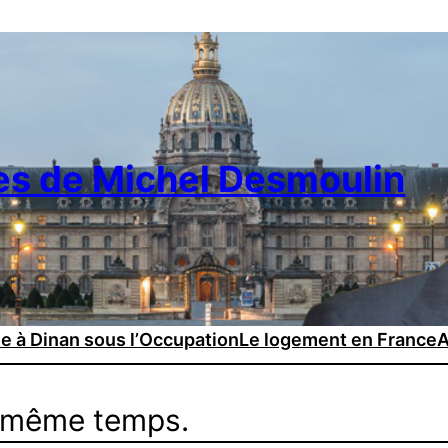
es de Michel Desmoulin
ie à Dinan sous l’Occupation
Le logement en France
A
n même temps.