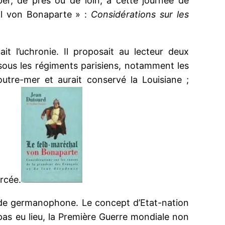
iper, de près ou de loin, à cette journée de
al von Bonaparte » :
Considérations sur les
t l’uchronie. Il proposait au lecteur deux
ssous les régiments parisiens, notamment les
outre-mer et aurait conservé la Louisiane ;
rcée.
onde germanophone. Le concept d’Etat-nation
 pas eu lieu, la Première Guerre mondiale non