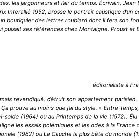
es, les jargonneurs et l’air du temps. Écrivain, Jea
x Interallié 1952, brosse le portrait caustique d’un 
 d’un boutiquier des lettres roublard dont il fera so
qui puisait ses références chez Montaigne, Proust et
éditorialiste à Fr
jamais revendiqué, détruit son appartement parisien.
ors. Ça prouve au moins que j’ai du style. » Entre-temp
i-solde (1964) ou au Printemps de la vie (1972). Élu
ligne les essais polémiques et les odes à la France
tionale (1982) ou La Gauche la plus bête du monde (1