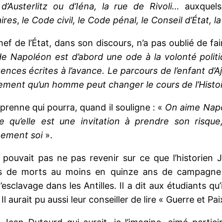
’Austerlitz ou d’Iéna, la rue de Rivoli…
auxquels
aires
,
le Code civil, le Code pénal, le Conseil d’État, 
hef de l’État, dans son discours, n’a pas oublié de fa
de Napoléon est d’abord une ode à la volonté politiq
tences écrites à l’avance. Le parcours de l’enfant d’
rement qu’un homme peut changer le cours de l’Histo
renne qui pourra, quand il souligne : «
On aime Napol
e qu’elle est une invitation à prendre son risque,
nement soi
».
e pouvait pas ne pas revenir sur ce que l’historien
s de morts au moins en quinze ans de campagne mil
’esclavage dans les Antilles. Il a dit aux étudiants qu
Il aurait pu aussi leur conseiller de lire « Guerre et Pa