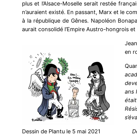
plus et l’Alsace-Moselle serait restée frança
n’auraient existé. En passant, Marx et le com
à la république de Gênes. Napoléon Bonapart
aurait consolidé l’Empire Austro-hongrois e
Jean
en r
Quan
acad
deve
ans 
étai
Rési
s’év
Dessin de Plantu le 5 mai 2021
D