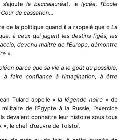
 s’ajoute
le baccalauréat
, le
lycée, l’École
la Cour de cassation…
ire de la politique quand il a rappelé que «
La
ue, à ceux qui jugent les destins figés, les
Ajaccio, devenu maître de l’Europe, démontre
ire
».
éon parce que sa vie a le goût du possible,
 à faire confiance à l’imagination, à être
 Jean Tulard appelle «
la légende noire
» de
itaire de l’Égypte à la Russie, l’exercice
’ils devaient connaître leur histoire sous tous
ix », le chef-d’œuvre de Tolstoï.