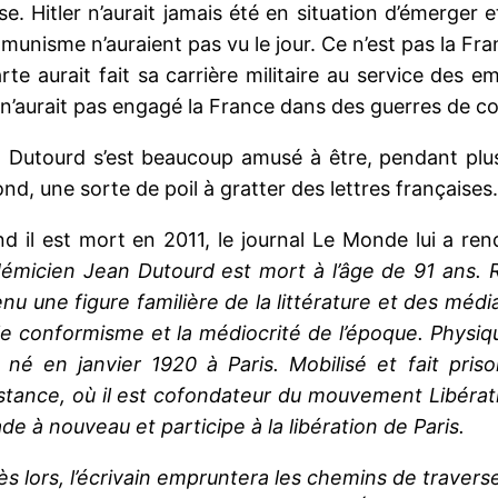
ise. Hitler n’aurait jamais été en situation d’émerge
munisme n’auraient pas vu le jour. Ce n’est pas la Fran
e aurait fait sa carrière militaire au service des em
t n’aurait pas engagé la France dans des guerres de c
 Dutourd s’est beaucoup amusé à être, pendant plu
ond, une sorte de poil à gratter des lettres françaises.
d il est mort en 2011, le journal Le Monde lui a 
émicien Jean Dutourd est mort à l’âge de 91 ans. Ré
nu une figure familière de la littérature et des mé
le conformisme et la médiocrité de l’époque. Physiq
t né en janvier 1920 à Paris. Mobilisé et fait pris
stance, où il est cofondateur du mouvement Libérati
ade à nouveau et participe à la libération de Paris.
ès lors, l’écrivain empruntera les chemins de travers