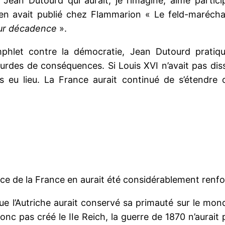
 Jean Dutourd qui aurait, je l’imagine, aimé partic
en avait publié chez Flammarion « Le feld-maréch
eur décadence
».
phlet contre la démocratie, Jean Dutourd pratiquai
lourdes de conséquences. Si Louis XVI n’avait pas di
is eu lieu. La France aurait continué de s’étendre 
ence de la France en aurait été considérablement renfo
ue l’Autriche aurait conservé sa primauté sur le m
onc pas créé le IIe Reich, la guerre de 1870 n’aurait