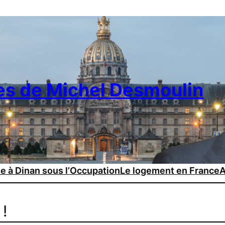
es de Michel Desmoulin
ie à Dinan sous l’Occupation
Le logement en France
A
!