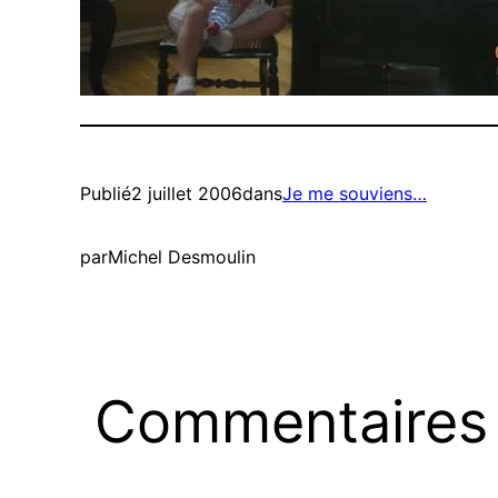
Publié
2 juillet 2006
dans
Je me souviens…
par
Michel Desmoulin
Commentaires