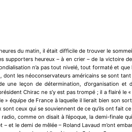
 heures du matin, il était difficile de trouver le somme
 supporters heureux – à en crier – de la victoire de 
dialisation n’a pas tout nivelé, tout formaté et que
pe », dont les néoconservateurs américains se sont ta
 une leçon de détermination, d’organisation et d
e président Chirac ne s’y est pas trompé ; il a flairé 
e » équipe de France à laquelle il lierait bien son s
ont ceux qui se souviennent de ce qu’ils ont fait ce j
la radio, comme on disait à l’époque, la demi-finale q
t – et le demi de mêlée – Roland Lavaud m’ont embarq