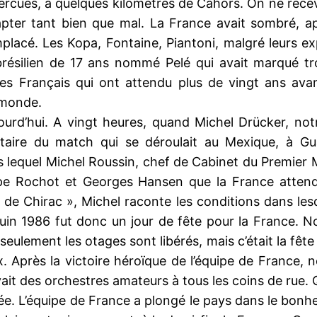
rcues, à quelques kilomètres de Cahors. On ne recevait
apter tant bien que mal. La France avait sombré, a
mplacé. Les Kopa, Fontaine, Piantoni, malgré leurs ex
brésilien de 17 ans nommé Pelé qui avait marqué tro
des Français qui ont attendu plus de vingt ans avan
 monde.
aujourd’hui. A vingt heures, quand Michel Drücker, no
re du match qui se déroulait au Mexique, à Guada
 lequel Michel Roussin, chef de Cabinet du Premier 
pe Rochot et Georges Hansen que la France attendai
e de Chirac », Michel raconte les conditions dans le
uin 1986 fut donc un jour de fête pour la France. 
ulement les otages sont libérés, mais c’était la fête 
. Après la victoire héroïque de l’équipe de France, n
avait des orchestres amateurs à tous les coins de rue. 
arrivée. L’équipe de France a plongé le pays dans le b