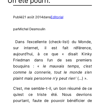
Un été pourri.
Publié
21 août 2014
dans
Editorial
par
Michel Desmoulin
Dans l’excellente (check-list) du Monde,
sur internet, il est fait référence,
aujourd’hui, à ce que « disait Kinky
Friedman dans l’un de ses premiers
bouquins : «
le mauvais temps, c’est
comme la connerie, tout le monde s’en
plaint mais personne n’y peut rien’
(…) ».
C’est, me semble-t-il, un bon résumé de ce
qu’est ce triste été. Nous devrions
pourtant, faute de pouvoir bénéficier de