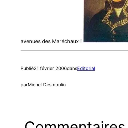
avenues des Maréchaux !
Publié
21 février 2006
dans
Editorial
par
Michel Desmoulin
Commentaires