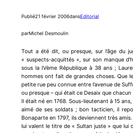
Publié
21 février 2006
dans
Editorial
par
Michel Desmoulin
Tout a été dit, ou presque, sur l’âge du ju
« suspects-acquittés », sur son manque d’hu
sous la IVème République à 38 ans ; Laure
hommes ont fait de grandes choses. Que les 
petite rue peu connue entre l’avenue de Suffr
ou presque – qui était ce Desaix que chacun 
Il était né en 1768. Sous-lieutenant à 15 ans,
aimé de ses soldats ; bon tacticien, il rep
Bonaparte en 1797, ils deviennent très amis.
lui valent le titre de « Sultan juste » que lu