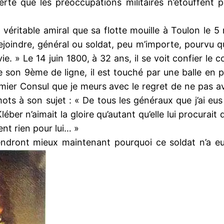
verte que les préoccupations militaires n’étouffent
n véritable amiral que sa flotte mouille à Toulon le 5
joindre, général ou soldat, peu m’importe, pourvu q
vie. » Le 14 juin 1800, à 32 ans, il se voit confier l
 son 9ème de ligne, il est touché par une balle en 
premier Consul que je meurs avec le regret de ne pas av
mots à son sujet : « De tous les généraux que j’ai eu
léber n’aimait la gloire qu’autant qu’elle lui procurait
aient rien pour lui… »
dront mieux maintenant pourquoi ce soldat n’a eu