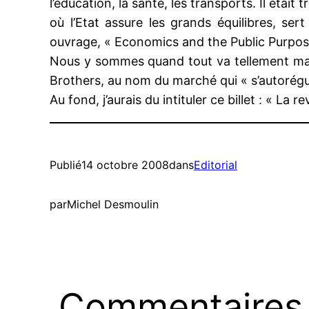
l’éducation, la santé, les transports. Il était 
où l’Etat assure les grands équilibres, se
ouvrage, « Economics and the Public Purpose 
Nous y sommes quand tout va tellement mal 
Brothers, au nom du marché qui « s’autorégu
Au fond, j’aurais du intituler ce billet : « L
Publié
14 octobre 2008
dans
Editorial
par
Michel Desmoulin
Commentaires