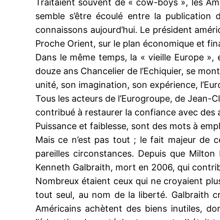
Traitaient souvent de « cow-boys », les Améri
semble s’être écoulé entre la publication 
connaissons aujourd’hui. Le président américa
Proche Orient, sur le plan économique et finan
Dans le même temps, la « vieille Europe »,
douze ans Chancelier de l’Echiquier, se mon
unité, son imagination, son expérience, l’Eu
Tous les acteurs de l’Eurogroupe, de Jean-Cla
contribué à restaurer la confiance avec de
Puissance et faiblesse, sont des mots à emp
Mais ce n’est pas tout ; le fait majeur de c
pareilles circonstances. Depuis que Milto
Kenneth Galbraith, mort en 2006, qui contrib
Nombreux étaient ceux qui ne croyaient plus au
tout seul, au nom de la liberté. Galbraith c
Américains achètent des biens inutiles, dont