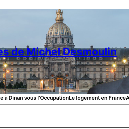
es de Michel Desmoulin
ie à Dinan sous l’Occupation
Le logement en France
A