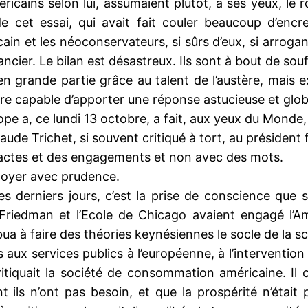
cains selon lui, assumaient plutôt, à ses yeux, le rôl
de cet essai, qui avait fait couler beaucoup d’encr
in et les néoconservateurs, si sûrs d’eux, si arrogant
cier. Le bilan est désastreux. Ils sont à bout de souff
 en grande partie grâce au talent de l’austère, mais
tre capable d’apporter une réponse astucieuse et glob
rope a, ce lundi 13 octobre, a fait, aux yeux du Monde
ude Trichet, si souvent critiqué à tort, au président
s actes et des engagements et non avec des mots.
loyer avec prudence.
es derniers jours, c’est la prise de conscience que s
n Friedman et l’Ecole de Chicago avaient engagé l’
ua à faire des théories keynésiennes le socle de la s
x services publics à l’européenne, à l’intervention de 
ritiquait la société de consommation américaine. Il c
 ils n’ont pas besoin, et que la prospérité n’était p