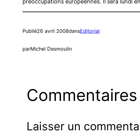
préoccupations européennes. Il sera lundi en Tu
Publié
26 avril 2008
dans
Editorial
par
Michel Desmoulin
Commentaires
Laisser un commenta