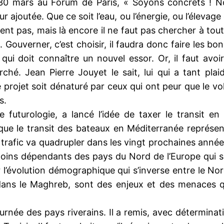
30 mars au Forum de Paris, « Soyons concrets ! N
r ajoutée. Que ce soit l’eau, ou l’énergie, ou l’éleva
ent pas, mais là encore il ne faut pas chercher à to
Gouverner, c’est choisir, il faudra donc faire les bon
qui doit connaître un nouvel essor. Or, il faut avoi
é. Jean Pierre Jouyet le sait, lui qui a tant plaidé
le projet soit dénaturé par ceux qui ont peur que le 
s.
 futurologie, a lancé l’idée de taxer le transit en
e le transit des bateaux en Méditerranée représente
 trafic va quadrupler dans les vingt prochaines année
 moins dépendants des pays du Nord de l’Europe qui s
l’évolution démographique qui s’inverse entre le Nord 
da dans le Maghreb, sont des enjeux et des menaces 
ournée des pays riverains. Il a remis, avec détermina