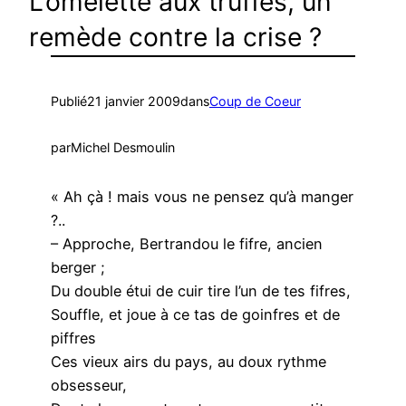
L’omelette aux truffes, un
remède contre la crise ?
Publié
21 janvier 2009
dans
Coup de Coeur
par
Michel Desmoulin
« Ah çà ! mais vous ne pensez qu’à manger
?..
– Approche, Bertrandou le fifre, ancien
berger ;
Du double étui de cuir tire l’un de tes fifres,
Souffle, et joue à ce tas de goinfres et de
piffres
Ces vieux airs du pays, au doux rythme
obsesseur,