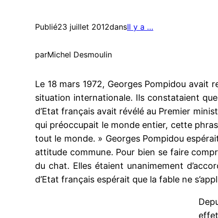
Publié
23 juillet 2012
dans
Il y a …
par
Michel Desmoulin
Le 18 mars 1972, Georges Pompidou avait r
situation internationale. Ils constataient qu
d’Etat français avait révélé au Premier minis
qui préoccupait le monde entier, cette phrase
tout le monde. » Georges Pompidou espérait 
attitude commune. Pour bien se faire compren
du chat. Elles étaient unanimement d’accord
d’Etat français espérait que la fable ne s’appl
Depu
effet