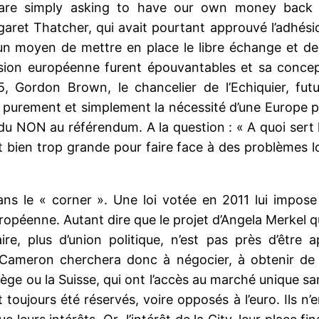
 are simply asking to have our own money back »
rgaret Thatcher, qui avait pourtant approuvé l’adhés
n moyen de mettre en place le libre échange et de g
sion européenne furent épouvantables et sa conce
, Gordon Brown, le chancelier de l’Echiquier, futu
é purement et simplement la nécessité d’une Europe pol
du NON au référendum. A la question : « A quoi sert l
t bien trop grande pour faire face à des problèmes l
ns le « corner ». Une loi votée en 2011 lui impos
uropéenne. Autant dire que le projet d’Angela Merkel
re, plus d’union politique, n’est pas près d’être 
d Cameron cherchera donc à négocier, à obtenir de
ge ou la Suisse, qui ont l’accès au marché unique sa
t toujours été réservés, voire opposés à l’euro. Ils n