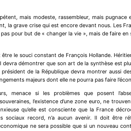
étent, mais modeste, rassembleur, mais pugnace et
ent, la grave crise qui est encore devant nous. Les Fra
as pour but de « changer la vie », mais de faire en s
 être le souci constant de François Hollande. Hériti
l devra démontrer que son art de la synthèse est plus 
eau président de la République devra montrer aussi 
angements majeurs dont elle ne pourra pas faire l’éco
rs, menace si les problèmes que posent l’absen
 souveraines, l’existence d’une zone euro, ne trouve
s anxieuse qu’elle est consciente que la France déc
sociaux record, n’a aucun avenir. Il doit être réf
onomique ne sera possible que si un nouveau contrat