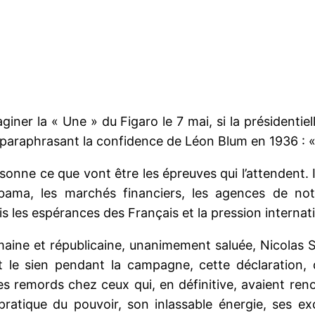
iner la « Une » du Figaro le 7 mai, si la présidentiell
! » paraphrasant la confidence de Léon Blum en 1936 : «
onne ce que vont être les épreuves qui l’attendent. Il 
ma, les marchés financiers, les agences de nota
ois les espérances des Français et la pression interna
umaine et républicaine, unanimement saluée, Nicolas
t le sien pendant la campagne, cette déclaration, 
 remords chez ceux qui, en définitive, avaient renonc
ratique du pouvoir, son inlassable énergie, ses exc