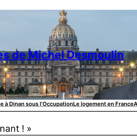
es de Michel Desmoulin
ie à Dinan sous l’Occupation
Le logement en France
A
nant ! »