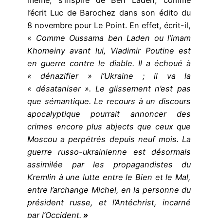
même, s’inspire de Ben Laden, comme
l’écrit Luc de Barochez dans son édito du
8 novembre pour Le Point. En effet, écrit-il,
«
C
omme Oussama ben Laden ou l’imam
Khomeiny avant lui, Vladimir Poutine est
en guerre contre le diable. Il a échoué à
« dénazifier »
l’Ukraine ; il va la
« désataniser ».
Le glissement n’est pas
que sémantique. Le recours à un discours
apocalyptique pourrait annoncer des
crimes encore plus abjects que ceux que
Moscou a perpétrés depuis neuf mois. La
guerre russo-ukrainienne est désormais
assimilée par les propagandistes du
Kremlin à une lutte entre le Bien et le Mal,
entre l’archange Michel, en la personne du
président russe, et l’Antéchrist, incarné
par l’Occident.
»