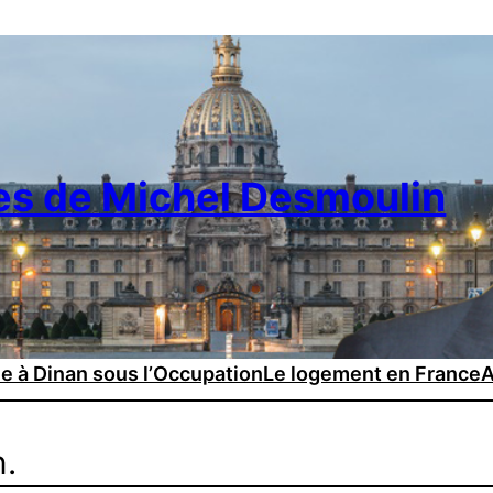
es de Michel Desmoulin
ie à Dinan sous l’Occupation
Le logement en France
A
n.