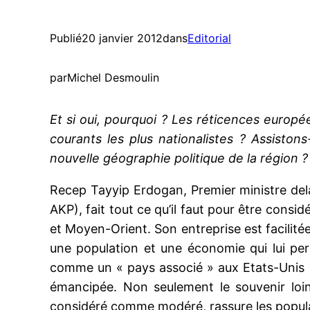
Publié
20 janvier 2012
dans
Editorial
par
Michel Desmoulin
Et si oui, pourquoi ? Les réticences europé
courants les plus nationalistes ? Assisto
nouvelle géographie politique de la région ?
Recep Tayyip Erdogan, Premier ministre dela
AKP), fait tout ce qu’il faut pour être cons
et Moyen-Orient. Son entreprise est facilité
une population et une économie qui lui pe
comme un « pays associé » aux Etats-Unis (OT
émancipée. Non seulement le souvenir loin
considéré comme modéré, rassure les populati