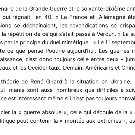
 de la Grande Guerre et le soixante-dixième anniversa
it qui régnait en 40. « La France et l’Allemagne ét
ssions se déchaînaient, les revendications se cris
e la répétition de ce qui s’était passé à Verdun. » La 
es par le principe du duel mimétique. « Le 11 septembr
oute ce que pense Poutine aujourd’hui. Les guerres 
aissance, c’est donc toujours celle entre deux « jume
caux et les Occidentaux. Demain, Américains et Chino
théorie de René Girard à la situation en Ukraine.
l manie sont aussi nombreux que difficiles à suivr
cice est intéressant même s’il n’est pas toujours conva
ier la « guerre absolue », celle qui découle de la 
litique peut contenir la « montée aux extrêmes », est