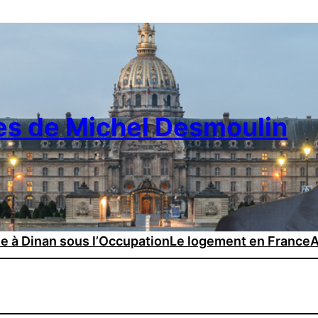
es de Michel Desmoulin
ie à Dinan sous l’Occupation
Le logement en France
A