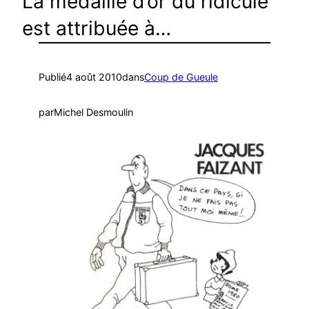
La médaille d’or du ridicule
est attribuée à…
Publié
4 août 2010
dans
Coup de Gueule
par
Michel Desmoulin