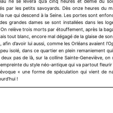
ideau ne se lèvera qu’à cinq heures et demie du so
 par les petits savoyards. Dès onze heures du mati
la rue qui descend à la Seine. Les portes sont enfoncé
t des grandes dames se sont installées dans les log
. On relève trois morts par étouffement, après la baga
alais tout blanc, encore mal dégagé de la glaise de so
, afin d’avoir lui aussi, comme les Orléans avaient l’
u isolé, dans ce quartier en plein remaniement qui e
 deux pas de là, sur la colline Sainte-Geneviève, on 
 empreinte du style néo-antique qui va partout fleurir
 évoque « une forme de spéculation qui vient de naît
urd’hui !