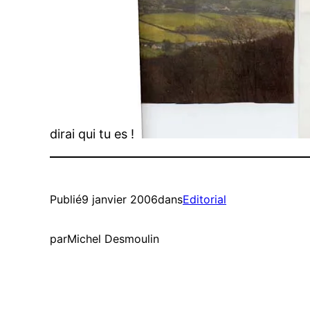
dirai qui tu es !
Publié
9 janvier 2006
dans
Editorial
par
Michel Desmoulin