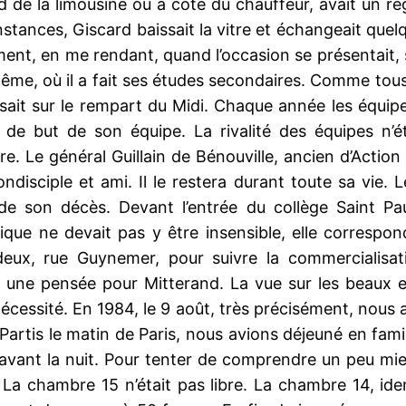
nd de la limousine ou à coté du chauffeur, avait un re
tances, Giscard baissait la vitre et échangeait quelq
 en me rendant, quand l’occasion se présentait, sur l
oulême, où il a fait ses études secondaires. Comme to
sait sur le rempart du Midi. Chaque année les équipe
 de but de son équipe. La rivalité des équipes n’ét
bre. Le général Guillain de Bénouville, ancien d’Actio
ondisciple et ami. Il le restera durant toute sa vie
e son décès. Devant l’entrée du collège Saint Pa
ique ne devait pas y être insensible, elle correspo
deux, rue Guynemer, pour suivre la commercialisat
38, une pensée pour Mitterand. La vue sur les beaux
e nécessité. En 1984, le 9 août, très précisément, nou
artis le matin de Paris, nous avions déjeuné en famil
avant la nuit. Pour tenter de comprendre un peu mie
 La chambre 15 n’était pas libre. La chambre 14, ident