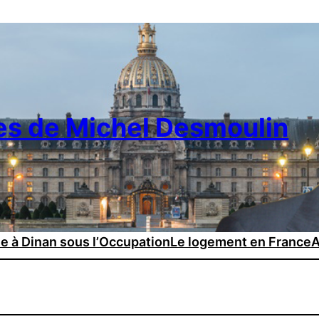
es de Michel Desmoulin
ie à Dinan sous l’Occupation
Le logement en France
A