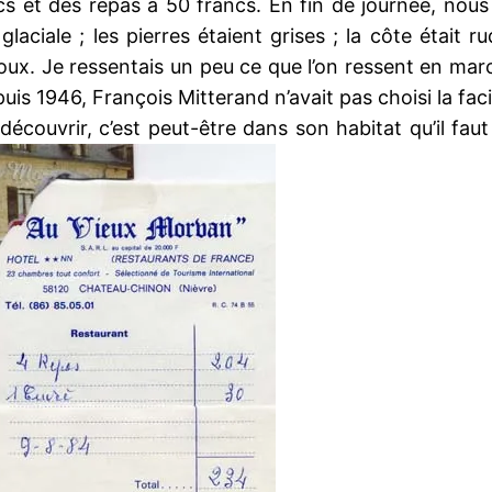
s et des repas à 50 francs. En fin de journée, nous 
laciale ; les pierres étaient grises ; la côte était ru
oux. Je ressentais un peu ce que l’on ressent en mar
s 1946, François Mitterand n’avait pas choisi la facil
 découvrir, c’est peut-être dans son habitat qu’il fau