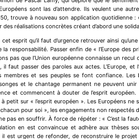
’opinion de Pascal Lamy, qui déplore que le sentiment 
ropéens sont las d’attendre. Ils veulent une autre
50, trouve à nouveau son application quotidienne : «
r des réalisations concrètes créant d’abord une solidar
t cet esprit qu’il faut d’urgence retrouver ainsi qu’un
e la responsabilité. Passer enfin de « l’Europe des pr
ons pas que l’Union européenne connaisse un recul 
, il faut passer des paroles aux actes. L’Europe, et l’
s membres et ses peuples se font confiance. Les b
onges et le chantage permanent ne peuvent unir 
ence et commencent à douter de l’esprit européen. 
t à petit sur « l’esprit européen ». Les Européens ne 
 chacun pour soi », les engagements non respectés de
ne pas en souffrir. À force de répéter : « C’est la fau
lation en est convaincue et adhère aux thèses souv
, il est urgent de refonder, de reconstruire le proje