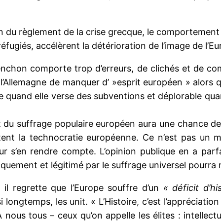
ion du règlement de la crise grecque, le comportemen
éfugiés, accélèrent la détérioration de l’image de l’Eu
nchon comporte trop d’erreurs, de clichés et de co
r à l’Allemagne de manquer d’ »esprit européen » alo
quand elle verse des subventions et déplorable quand 
 suffrage populaire européen aura une chance de re
tent la technocratie européenne. Ce n’est pas un my
r s’en rendre compte. L’opinion publique en a parfa
iquement et légitimé par le suffrage universel pourra 
d il regrette que l’Europe souffre d’un
« déficit d’hi
ongtemps, les unit. « L’Histoire, c’est l’appréciation
 À nous tous – ceux qu’on appelle les élites : intelle