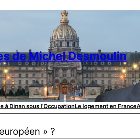
es de Michel Desmoulin
ie à Dinan sous l’Occupation
Le logement en France
A
 européen » ?