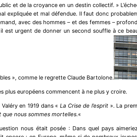
public et de la croyance en un destin collectif. » L’éc
l expliquée et mal défendue. Il faut donc probableme
allemand, avec des hommes – et des femmes – profo
, il est urgent de donner un second souffle à ce bea
bles », comme le regrette Claude Bartolone.
Les plus européens commencent à ne plus y croire.
l Valéry en 1919 dans «
La Crise de l’esprit
». La prem
ant que nous sommes mortelles.
«
uestion nous était posée : Dans quel pays aimerie
ait encore : en Europe, même si de nombreux jeunes, 