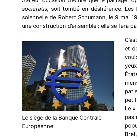
J’ai eu l’occasion d’écrire que je partage l
societatis,
soit tombé en déshérence. Les Eu
solennelle de Robert Schumann, le 9 mai 19
une construction d’ensemble : elle se fera pa
C’es
et d
voul
yeux
État
mens
pati
peti
Le «
pas 
Le siège de la Banque Centrale
popu
Européenne
Bref