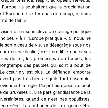
d’appartenance, l’esprit européen, l’
affectio
 Europe. Ils souhaitent que la proclamation
 L’Europe ne se fera pas d’un coup, ni dans
ité de fait. »
e vision et un sens élevé du courage politique
incipes » à « l’Europe pratique ». Si nous ne
de son niveau de vie, se désagrège sous nos
euro en particulier, n’est crédible que si ses
ras de fer, les promesses non tenues, les
longtemps des peuples qui sont à bout de
Le cœur n’y est plus. La défiance l’emporte
savent plus très bien ce qu’ils font ensemble.
viennent la règle. L’esprit européen ne peut
te de Bruxelles », une part grandissante de la
erainistes, quand ce n’est pas populistes.
t européen. La confiance doit d’urgence être