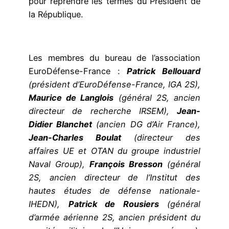
pour reprendre les termes du Président de
la République.
Les membres du bureau de l’association
EuroDéfense-France :
Patrick Bellouard
(président d’EuroDéfense-France, IGA 2S),
Maurice de Langlois
(général 2S, ancien
directeur de recherche IRSEM),
Jean-
Didier Blanchet
(ancien DG d’Air France),
Jean-Charles Boulat
(directeur des
affaires UE et OTAN du groupe industriel
Naval Group),
François Bresson
(général
2S, ancien directeur de l’Institut des
hautes études de défense nationale-
IHEDN),
Patrick de Rousiers
(général
d’armée aérienne 2S, ancien président du