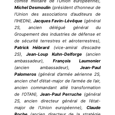
comité militaire de l’Union européenne),
Michel Desmoulin
(président d’honneur de
l’Union des associations d’auditeurs de
l’IHEDN),
Jacques Favin-Lévêque
(général
2S, ancien délégué général du
Groupement des industries de défense et
de sécurité terrestres et aéroterrestres),
Patrick Hébrard
(vice-amiral d’escadre
2S),
Jean-Loup Kuhn-Delforge
(ancien
ambassadeur),
François Laumonier
(ancien ambassadeur),
Jean-Paul
Palomeros
(général d’armée aérienne 2S,
ancien chef d’état-major de l’armée de l’air,
ancien commandant allié transformation
de l’OTAN),
Jean-Paul Perruche
(général
2S, ancien directeur général de l’état-
major de l’Union européenne),
Claude
Roche
(ancien directeur de la stratégie