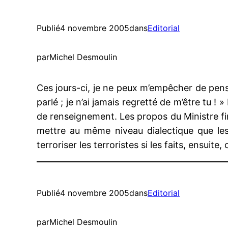
Publié
4 novembre 2005
dans
Editorial
par
Michel Desmoulin
Ces jours-ci, je ne peux m’empêcher de penser 
parlé ; je n’ai jamais regretté de m’être tu 
de renseignement. Les propos du Ministre finis
mettre au même niveau dialectique que les 
terroriser les terroristes si les faits, ensuit
Publié
4 novembre 2005
dans
Editorial
par
Michel Desmoulin