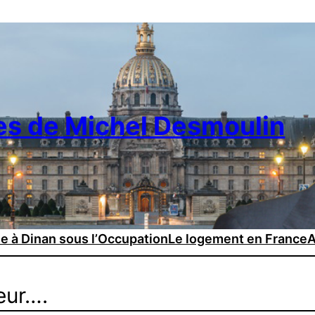
es de Michel Desmoulin
ie à Dinan sous l’Occupation
Le logement en France
A
ieur….