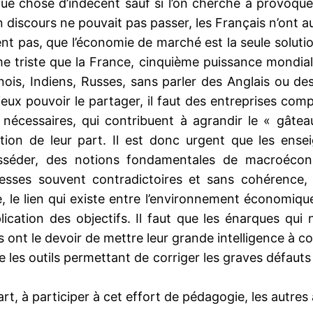
ue chose d’indécent sauf si l’on cherche à provoquer
n discours ne pouvait pas passer, les Français n’ont 
t pas, que l’économie de marché est la seule solutio
me triste que la France, cinquième puissance mondial
s, Indiens, Russes, sans parler des Anglais ou des
ux pouvoir le partager, il faut des entreprises comp
 nécessaires, qui contribuent à agrandir le « gâtea
tion de leur part. Il est donc urgent que les en
sséder, des notions fondamentales de macroéconom
omesses souvent contradictoires et sans cohérence,
le lien qui existe entre l’environnement économique 
ication des objectifs. Il faut que les énarques qu
ls ont le devoir de mettre leur grande intelligence à 
e les outils permettant de corriger les graves défaut
rt, à participer à cet effort de pédagogie, les autres