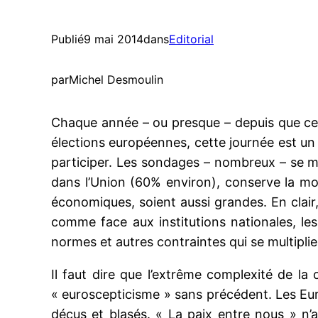
Publié
9 mai 2014
dans
Editorial
par
Michel Desmoulin
Chaque année – ou presque – depuis que ce bl
élections européennes, cette journée est un
participer. Les sondages – nombreux – se mul
dans l’Union (60% environ), conserve la m
économiques, soient aussi grandes. En clair,
comme face aux institutions nationales, les
normes et autres contraintes qui se multiplie
Il faut dire que l’extrême complexité de la
« euroscepticisme » sans précédent. Les Eur
déçus et blasés. « La paix entre nous » n’a