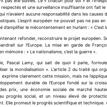
t pas été suivies. Le « chacun pour soi » et l’irresp
pectés et une surveillance insuffisante ont fait le r
ui n’avaient aucune responsabilité dans les causes de
stiques. L’esprit européen ne pouvait pas ne pas en so
é d’amplifier le mécontentement en hurlant : « C’est la
 maintenant refonder, reconstruire le projet européen. S
épandrait sur l’Europe. La mise en garde de Franço
 mémoire : « Le nationalisme, c’est la guerre ».
e, Pascal Lamy, qui sait de quoi il parle, formul
iliser la mondialisation ». L’article 2 du traité qui or
, exprime clairement cette mission, mais ne l’appliqu
eloppement durable de l’Europe fondé sur la crois
é des prix, une économie sociale de marché haut
au progrès social, et un niveau élevé de protecti
nt. Elle promeut le progrès scientifique et technique. 