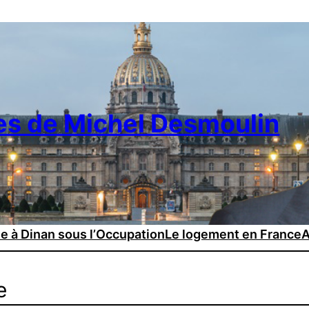
es de Michel Desmoulin
ie à Dinan sous l’Occupation
Le logement en France
A
e