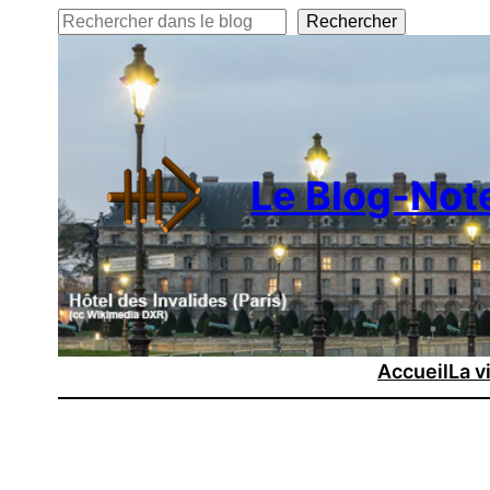
Aller
Rechercher
Rechercher
au
contenu
Le Blog-Not
Accueil
La v