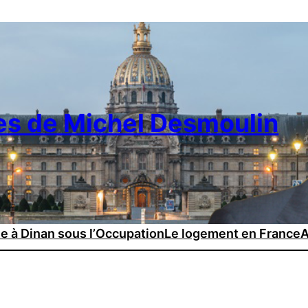
es de Michel Desmoulin
ie à Dinan sous l’Occupation
Le logement en France
A