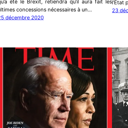
qu’a été le Brexit, retiendra qu’il aura fait les
l’État
ultimes concessions nécessaires à un…
23 dé
25 décembre 2020