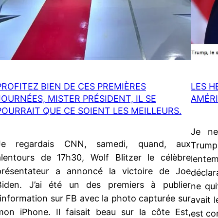
PROFITEZ BIEN DE CES PREMIÈRES
LES H
JOURNÉES, MISTER PRÉSIDENT, IL SE
AMÉRI
POURRAIT QUE CE SOIENT LES MEILLEURS.
Je ne
Je regardais CNN, samedi, quand, aux
Trump,
alentours de 17h30, Wolf Blitzer le célèbre
lente
présentateur a annoncé la victoire de Joe
déclar
Biden. J’ai été un des premiers à publier
ne qui
l’information sur FB avec la photo capturée sur
avait 
mon iPhone. Il faisait beau sur la côte Est,
est co