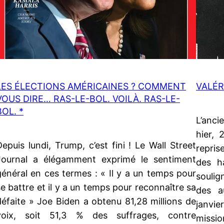
LES ÉLECTIONS AMÉRICAINES ? COMMENT
VALÉR
VOUS DIRE… RAS-LE-BOL. VOILÀ. RAS-LE-
BOL. *
L’anci
hier, 
Depuis lundi, Trump, c’est fini ! Le Wall Street
repris
Journal a élégamment exprimé le sentiment
des h
général en ces termes : « Il y a un temps pour
soulig
se battre et il y a un temps pour reconnaître sa
des a
défaite » Joe Biden a obtenu 81,28 millions de
janvier
voix, soit 51,3 % des suffrages, contre
missio