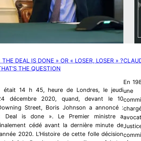
« THE DEAL IS DONE » OR « LOSER, LOSER » ?
CLAUD
THAT’S THE QUESTION
En 198
Il était 14 h 45, heure de Londres, le jeudi
une 
24 décembre 2020, quand, devant le 10
commis
Downing Street, Boris Johnson a annoncé :
chargé
« Deal is done ». Le Premier ministre a
avocat
finalement cédé avant la dernière minute de
Justi
l’année 2020. L’Histoire de cette folle décision
commis